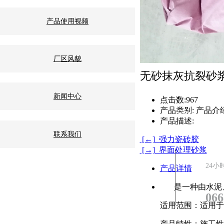
产品使用视频
厂区风貌
无砂抹灰抗裂砂
新闻中心
点击数:
967
产品类别:
产品介
关于我们
工程案例
直营店
产品描述:
联系我们
[←] 强力瓷砖胶
[→] 界面处理砂浆
名市浩瀚建材有限公司 粤ICP备2022037023号
24小
产品详情
厂内
是一种由水泥
066
2441072号
适用范围：适用于
71077069
产品特性：施工性